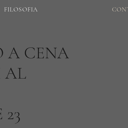
FILOSOFIA
CON
O A CENA
 AL
 23