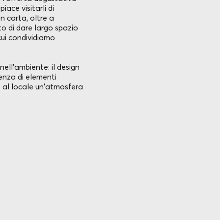
iace visitarli di
n carta, oltre a
o di dare largo spazio
 cui condividiamo
nell’ambiente: il design
enza di elementi
 al locale un'atmosfera