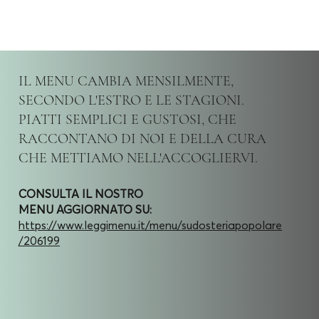
IL MENU CAMBIA MENSILMENTE,
SECONDO L'ESTRO E LE STAGIONI.
PIATTI SEMPLICI E GUSTOSI, CHE
RACCONTANO DI NOI E DELLA CURA
CHE METTIAMO NELL'ACCOGLIERVI.
CONSULTA IL NOSTRO
MENU AGGIORNATO SU:
https://www.leggimenu.it/menu/sudosteriapopolare
/206199